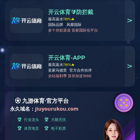
全自动双面打扣机