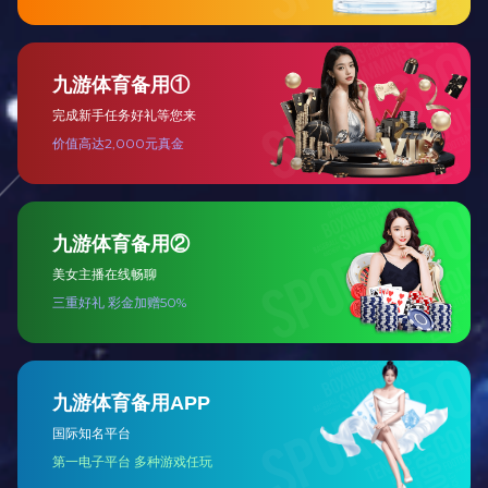
全自动双面打扣机
单人折叠箱