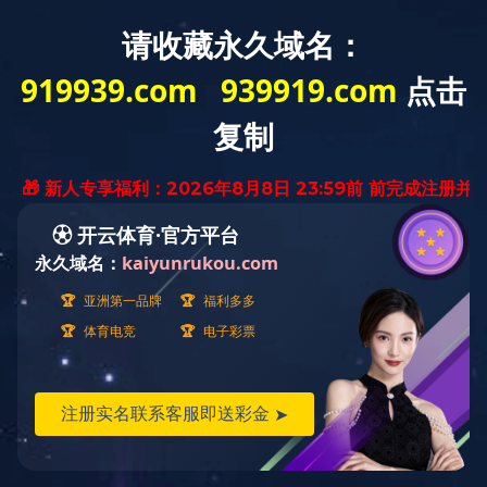
城市分站
中文
English
PLYWOOD CRATE EQUIPMENT
OD线上官网(集团)官方网站
首页
全部分类
胶合板钢带箱设备