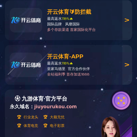
全自动打扣机
全自动双面打扣机
全自动机械手打扣机
全自动单/双钢带机
1
<
>