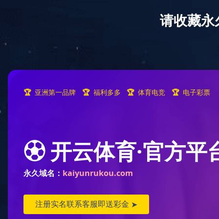
返回
关于OD
首页
首页