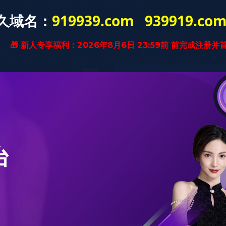
线上官网(集团)
OD线上官网(集团)
物流托盘
官方网站
官方网站
设备
全自动托盘流水线
物流托盘设备
托盘打钉设备
产品分类：
meijialong11
邮箱：
139-6427-553
电话：