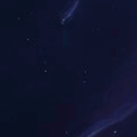
欧标托盘
可订做异型托盘
主要特性：
生产模式
操作模式
压料模式
接线模式
电机功率
钉枪模式
设 备