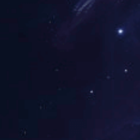
技术参数：
托 盘
钉 枪
气 压
钉枪速度
电机功率
收料
外型尺寸