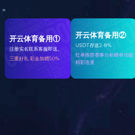
MJLMTA6000
全自动托盘机
专业生产：
美标托盘