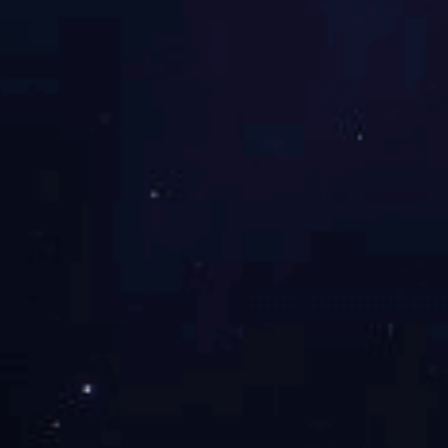
电子截断锯
OD线上官网(集团)官方网
关于OD
方网站
站
公司简介