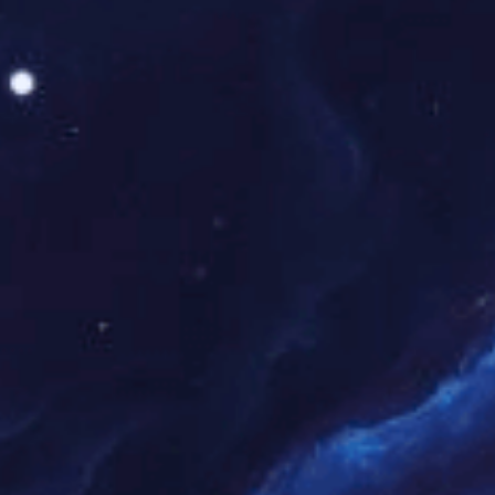
美标托盘、欧标托盘、可订做
日本MAX
、美国史丹利
0.8MPA
7
次每秒
2KW
伺服电机
自动码垛（液压、气动）
3300x33OOx3000mm(
不含码