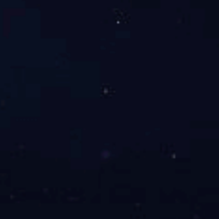
新闻资讯
扫一扫，在线咨询
备
OD线上官网(集团)官方网