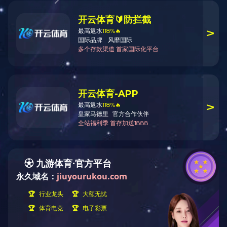
OD线上官网(集团)官方网站
联系电话：
139-6427-5537
企业邮箱
meijialong1108@163.com
公司地址
山东省青岛市城阳区夏庄工业园