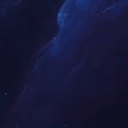
ABOUT US
于OD线上官网(集团)官方
托盘设备、钢边箱镀锌包边钢带、钢带插片式无钉包装箱、包边
包边钢带制品、包边钢带数控全自动生产设备，已服务于国内外