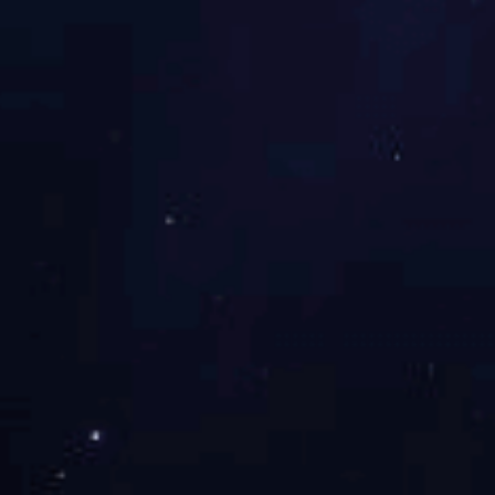
OD线上官
2020-02
后上班，
自新型冠状病
上官网(集团
和贯彻落实习
更多
省、市、区委
体健康放在第
状病毒感染肺
于预防新型冠
详细的防控措
公群发动大家
标语。根据防
组，人员分工
OD线上官网(集团)官方网
检查到位。为
关于OD
方网站
站
《关于进一步