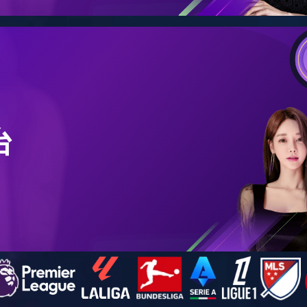
100
40