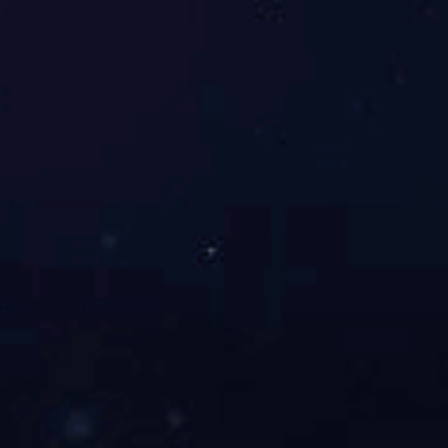
网(集团)官方网站节
疫情防控安全提示！
毒肺炎疫情发生以来，OD线
)官方网站高度重视，积极响应
近平总书记的重要指示精神和
的决策部署，坚持把职工的身
一位，第一时间成立了新型冠
炎防控领导小组，出台了《关
状病毒肺炎的方案》，制定了
施，通过办公系统及各微信办
广泛学习，厂区内外悬挂宣传
控内容，编制了疫情防控小
明确，确保各项防控措施安排
了加强防疫工作，陆续出台了
线上官网(集团)官
OD线上官网(集团)官
物流托盘
方网站
设备
加强疫情防控工作的通知》，