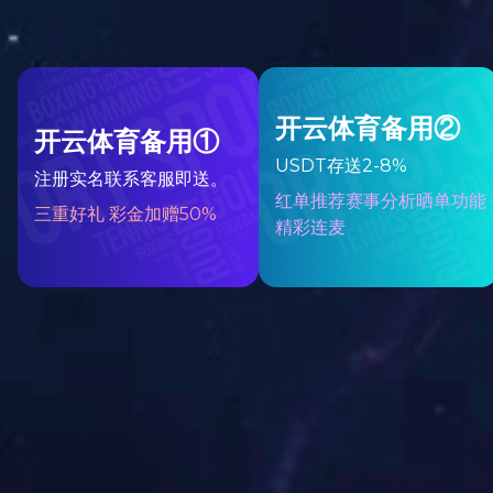
年
公司成立于2011年