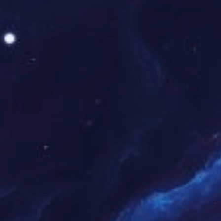
—
方网站
物流托